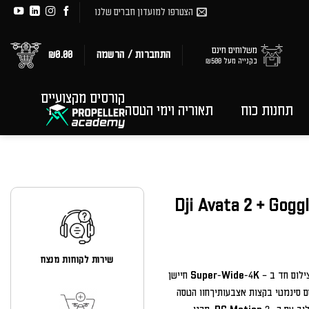
הצטרפו למועדון חברים שלנו
משלוחים חינם
התחברות / הרשמה
0.00
₪
בקנייה מעל ₪500
קורסים מקצועיים
תחנות כוח
תאוריה וימי הטסה
שירות לקוחות מנצח
חווית הטסה בגוף ראשון (FPV) בקרת שליטה, Easy ACRO צילום חד ב – Super-Wide-4K חיישן
קסם סינמטי בקצות אצבעותיךחוו הטסה