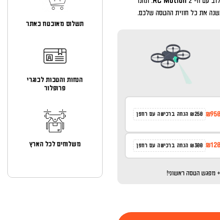
בגוף ראשון סוחפת ומרגשת עם ה – Goggles Integra בשילוב עם ה- RC Motion 2. תהנו
שנה את כל חווית ההטסה שלכם.
תשלום מאובטח באתר
הנחות והטבות לבוגרי
פרופלור
₪95
₪250 הנחה ברכישה עם רחפן
משלוחים לכל הארץ
₪12
₪300 הנחה ברכישה עם רחפן
 מפגש הטסה ראשוני!