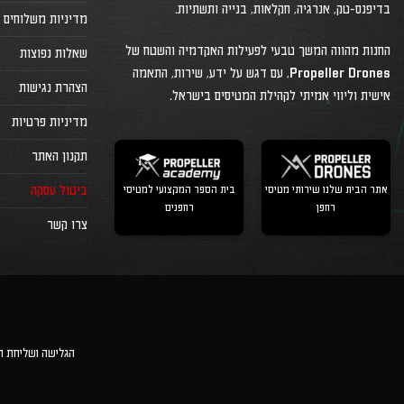
בדיפנס-טק, אנרגיה, חקלאות, בנייה ותשתיות.
מדיניות משלוחים
החנות מהווה המשך טבעי לפעילות האקדמיה והשטח של
שאלות נפוצות
Propeller Drones, עם דגש על ידע, שירות, התאמה
הצהרת נגישות
אישית וליווי אמיתי לקהילת המטיסים בישראל.
מדיניות פרטיות
תקנון האתר
אתר הבית שלנו שירותי מטיסי
בית הספר המקצועי למטיסי
ביטול עסקה
רחפן
רחפנים
צרו קשר
הגלישה ושליחת הטפסים באתר מאוב