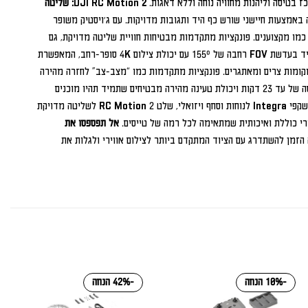
DJI RC Motion 2: שליטה
ה בתנועה באמצעות חיישני שורש כף היד ותגובות מדויקות. עם ג'ויסטיק משופר
כמו מקצוענים. פונקציות מתקדמות מבטיחות חוויית שליטה מדויקת, גם
ה-DJI Avata 2 מצויד בעדשת FOV רחבה של 155° עם יכולת צילום 4K סופר-רחב, המאפשרת
במקומות צרים ומאתגרים. פונקציות מתקדמות כמו “מצב-צב” לחזרה מהירה
להמראה ו-Return to Home (RTH) המופעלת במקרי חירום מספקות ביטחון ושקט נפשי. זמן טיסה של עד 23 דקות ויכולת טעינה מהירה מבטיחים שתמיד תהיו מוכנים
החבילה משלבת את שלושת המוצרים המובילים של DJI: משקפי Integra לנוחות וסחף ויזואלי, שלט RC Motion 2 לשליטה מדויקת
אל תפספסו את
הזמן להשתדרג עם הציוד המתקדם ביותר לצילום אווירי ולגלות את
-10% הנחה
-42% הנחה