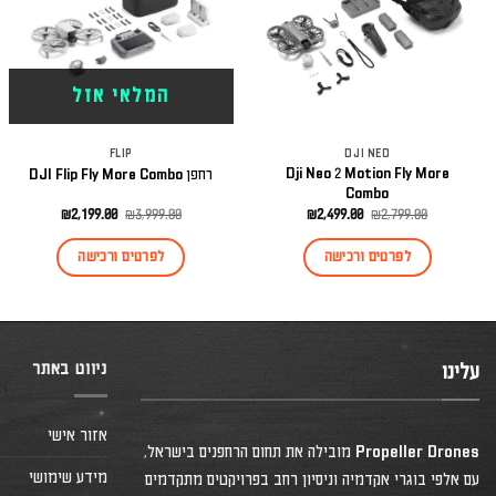
המלאי אזל
FLIP
DJI NEO
Dji Neo 2 Motion Fly More
רחפן DJI Flip Fly More Combo
Combo
המחיר
המחיר
המחיר
המחיר
₪
2,199.00
₪
3,999.00
₪
2,499.00
₪
2,799.00
המקורי
הנוכחי
המקורי
הנוכחי
היה:
הוא:
היה:
הוא:
לפרטים ורכישה
לפרטים ורכישה
₪2,199.00.
₪3,999.00.
₪2,499.00.
₪2,799.00.
ניווט באתר
עלינו
אזור אישי
Propeller Drones מובילה את תחום הרחפנים בישראל,
מידע שימושי
עם אלפי בוגרי אקדמיה וניסיון רחב בפרויקטים מתקדמים