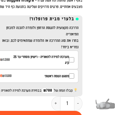
מצבעים אמתיים, פרטים מדויקים ושליטה בתנועת כף היד שת
בלעדי מבית פרופלור!
הדרכה מקצועית להטסת הרחפן ולומדה להכנה למבחן
התיאוריה
בחרו את סוג ההדרכה או הלומדה שמתאימים לכם, ובואו
נמריא ביחד!
מערכת למידה לתאוריה - רישיון מסחרי עד 25
0
₪1200
ק''ג
00
₪1500
מפגש הטסה ראשוני
קבלו הנחה של
₪700
בבחירת מערכת למידה לתאוריה +
כמות של באנדל Dji Avata 2 + Goggles Integra + RC Motion 2