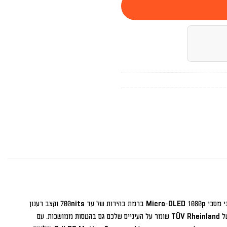
DJI Goggles Integra מציע שני מסכי Micro-OLED 1080p ברמת בהירות של עד 700nits וקצב רענון
של עד 100Hz. המסכים מבטיחים צבעים עשירים ופרטים מדויקים, בעוד תקן “Low Blue Light” של TÜV Rheinland שומר על העיניים שלכם גם בהטסות ממושכות. עם