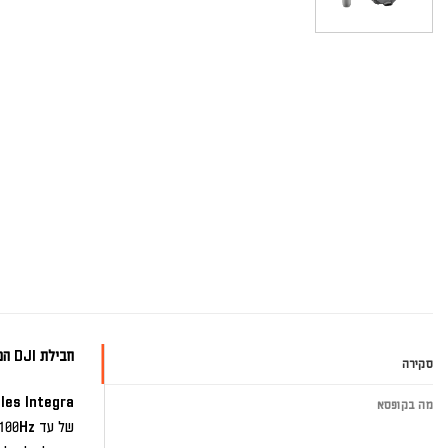
חבילת DJI המושלמת לצילום אווירי סוחף!
סקירה
DJI Goggles Integra: חוויית צפי
מה בקופסא