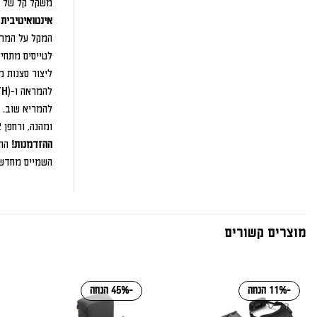
משקל קל של 410 גרם, אנטנות מתקפלות וסוללה משולבת שמחזיקה עד שעתיים, אתם יכולים להתרכז בטיסה וליהנות מחוויה נוחה וללא דאגות.
אינטואיטיבית 
המקל על המראה
לטייסים מתחי
ליצור סצנות מ
להמריא שוב.
ומהנה, ורחפן Avata 2 המציע יכולות צילום וטיסה חסרות תקדים. יחד, הם מספקים חוויית צילום אווירי כוללת ואיכותית שמתאימה לכל רמה של טייסים.
ההזדמנות!
החב
השמיים מחדש
מוצרים קשורים
-11% הנחה
-45% הנחה