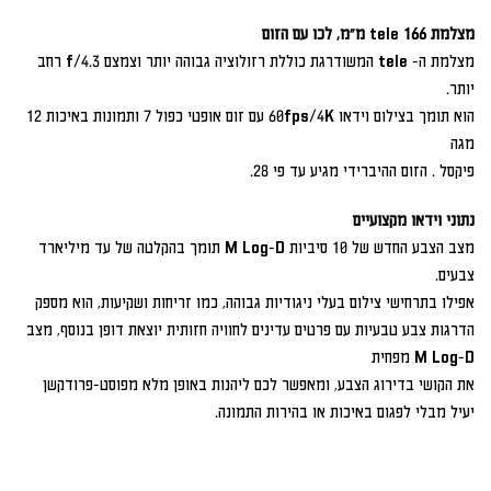
מצלמת 166 tele מ"מ, לכו עם הזום
מצלמת ה- tele המשודרגת כוללת רזולוציה גבוהה יותר וצמצם 4.3/f רחב
יותר.
הוא תומך בצילום וידאו 60fps/4K עם זום אופטי כפול 7 ותמונות באיכות 12
מגה
פיקסל . הזום ההיברידי מגיע עד פי 28.
נתוני וידאו מקצועיים
מצב הצבע החדש של 10 סיביות M Log-D תומך בהקלטה של עד מיליארד
צבעים.
אפילו בתרחישי צילום בעלי ניגודיות גבוהה, כמו זריחות ושקיעות, הוא מספק
הדרגות צבע טבעיות עם פרטים עדינים לחוויה חזותית יוצאת דופן בנוסף, מצב
M Log-D מפחית
את הקושי בדירוג הצבע, ומאפשר לכם ליהנות באופן מלא מפוסט-פרודקשן
יעיל מבלי לפגום באיכות או בהירות התמונה.