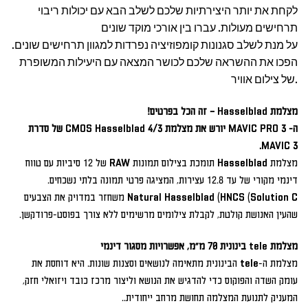
לקחת את יותר היצירתיות שלכם לשלב הבא עם יכולות ריבוי
תרחישים מעולות. עברו בין אורכי מוקד שונים
על מנת לשלב סגנונות קומפוזיציה נפרדות למגוון תרחישים שונים.
הפכו את ההשראה שלכם לכושר המצאה עם היעילות המשופרת
של צילום אוויר.
מצלמת Hasselblad – זה הכל בפרטים!
ה- MAVIC PRO 3 יורש את מצלמת CMOS Hasselblad 4/3 של סדרת
MAVIC 3.
מצלמת Hasselblad תומכת בצילום תמונות RAW של 12 סיביות עם טווח
דינמי מקורי של עד 12.8 עצירות, המציגה פרטי תמונה בלתי נשכחים.
Natural Hasselblad (HNCS (Solution C משחזר במדויק את הצבעים
שהעין האנושת קולטת, לקבלת צילומים מרשימים ללא צורך בפוסט-פרודקשן.
מצלמת tele בינונית 70 מ"מ, אפשרויות מסגור דינמי
מצלמת ה-tele הבינונית מתאימה לנושאים וסצנות שונות. היא דוחסת את
עומק השדה והפוקוס כדי להדגיש את הנושא וליצור מרכז כובד ויזואלי חזק,
המעניק לתנועת המצלמה תחושת מרחב ייחודית..