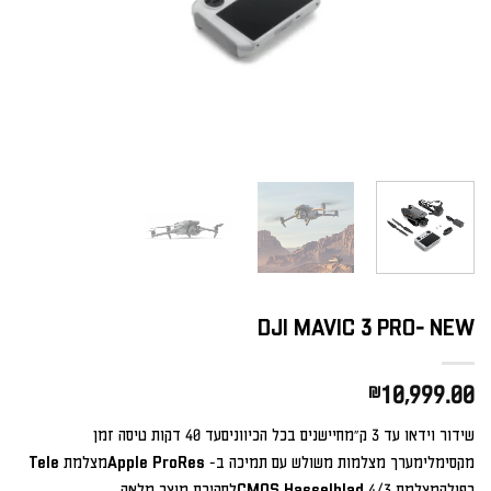
DJI MAVIC 3 PRO- NEW
₪
10,999.00
שידור וידאו עד 3 ק"מחיישנים בכל הכיווניםעד 40 דקות טיסה זמן
מקסימלימערך מצלמות משולש עם תמיכה ב- Apple ProResמצלמת Tele
כפולהמצלמת 4/3 CMOS Hasselbladלסקירת מוצר מלאה