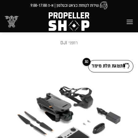
Ski
שירות לקוחות בצ'אט ובטלפון | א-ה 9:00-17:00
t
conten
רחפני DJI
3D
תצוגת תלת מימד