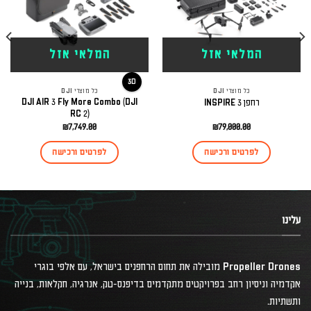
המלאי אזל
המלאי אזל
3D
כל מוצרי DJI
כל מוצרי DJI
DJI AIR 3 Fly More Combo (DJI
רחפן INSPIRE 3
RC 2)
₪
7,749.00
₪
79,000.00
לפרטים ורכישה
לפרטים ורכישה
עלינו
Propeller Drones מובילה את תחום הרחפנים בישראל, עם אלפי בוגרי
אקדמיה וניסיון רחב בפרויקטים מתקדמים בדיפנס-טק, אנרגיה, חקלאות, בנייה
ותשתיות.