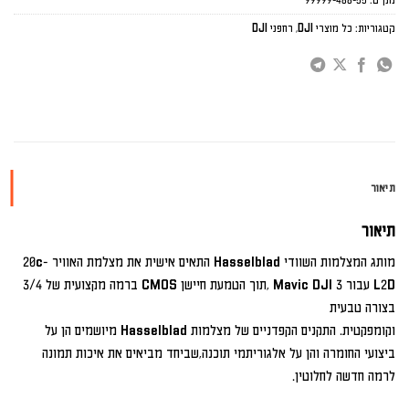
קטגוריות:
כל מוצרי DJI
,
רחפני DJI
תיאור
תיאור
מותג המצלמות השוודי Hasselblad התאים אישית את מצלמת האוויר 20c-
L2D עבור 3 Mavic DJI ,תוך הטמעת חיישן CMOS ברמה מקצועית של 3/4
בצורה טבעית
וקומפקטית. התקנים הקפדניים של מצלמות Hasselblad מיושמים הן על
ביצועי החומרה והן על אלגוריתמי תוכנה,שביחד מביאים את איכות תמונה
לרמה חדשה לחלוטין.