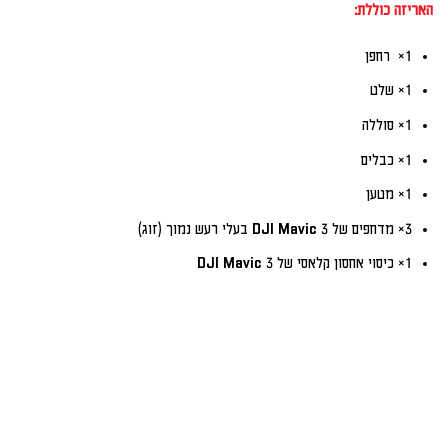
האריזה כוללת:
1× רחפן
1× שלט
1× סוללה
1× כבלים
1× מטען
3× מדחפים של DJI Mavic 3 בעלי רעש נמוך (זוג)
1× כיסוי אחסון קלאסי של DJI Mavic 3