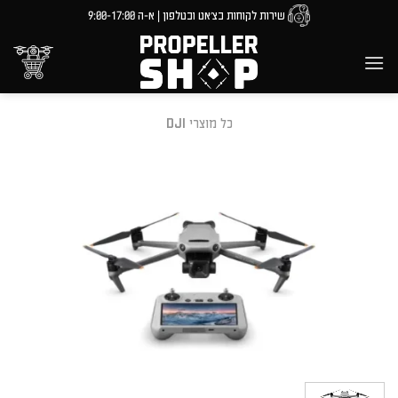
Ski
שירות לקוחות בצ'אט ובטלפון | א-ה 9:00-17:00
t
conten
כל מוצרי DJI