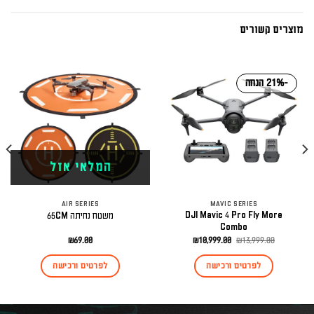
מוצרים קשורים
-21% הנחה
המלאי אזל
AIR SERIES
MAVIC SERIES
DJI Mavic 4 Pro Fly More
משטח נחיתה 65CM
Combo
המחיר
המחיר
₪
69.00
₪
10,999.00
₪
13,999.00
המקורי
הנוכחי
היה:
הוא:
לפרטים ורכישה
לפרטים ורכישה
₪10,999.00.
₪13,999.00.