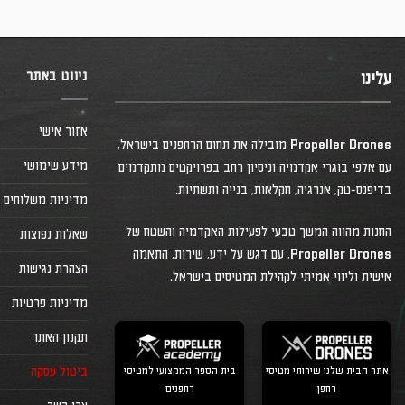
היה:
הוא:
₪4,799.00.
₪7,399.00.
ניווט באתר
עלינו
אזור אישי
Propeller Drones מובילה את תחום הרחפנים בישראל,
מידע שימושי
עם אלפי בוגרי אקדמיה וניסיון רחב בפרויקטים מתקדמים
בדיפנס-טק, אנרגיה, חקלאות, בנייה ותשתיות.
מדיניות משלוחים
החנות מהווה המשך טבעי לפעילות האקדמיה והשטח של
שאלות נפוצות
Propeller Drones, עם דגש על ידע, שירות, התאמה
הצהרת נגישות
אישית וליווי אמיתי לקהילת המטיסים בישראל.
מדיניות פרטיות
תקנון האתר
אתר הבית שלנו שירותי מטיסי
בית הספר המקצועי למטיסי
ביטול עסקה
רחפן
רחפנים