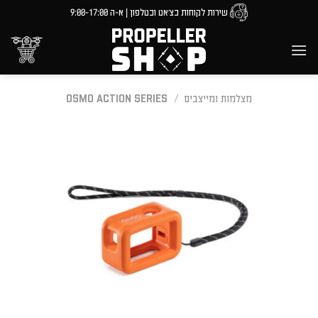
Ski
שירות לקוחות בצ'אט ובטלפון | א-ה 9:00-17:00
t
conten
מצלמות ומייצבים
/
OSMO ACTION SERIES