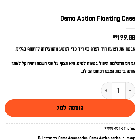
Osmo Action Floating Case
₪
199.00
אבטח את רצועת היד לפרק כף היד כדי למנוע מהמצלמה להיסחף בגלים.
גם אם המצלמה תיפול בטעות למים, היא תצוף על פני השטח ויהיה קל לאתר
אותה בזכות הצבע הכתום הבולט.
כמות של Osmo Action Floating Case
הוספה לסל
מק"ט:
99999-951-87
קטגוריות:
Osmo Action series
,
Osmo Accessories
,
כל מוצרי DJI