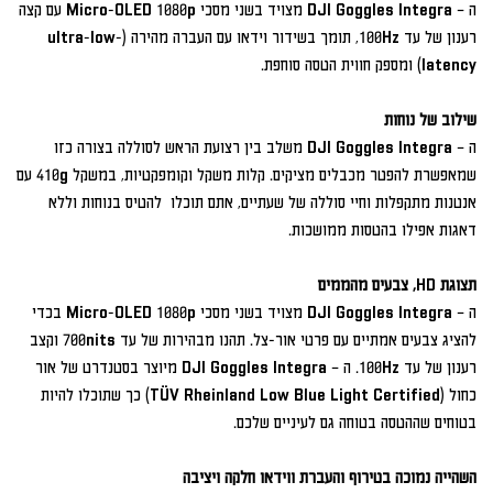
ה – DJI Goggles Integra מצויד בשני מסכי Micro-OLED 1080p עם קצה 
רענון של עד 100Hz, תומך בשידור וידאו עם העברה מהירה (ultra-low-
שילוב של נוחות

ה – DJI Goggles Integra משלב בין רצועת הראש לסוללה בצורה כזו 
שמאפשרת להפטר מכבלים מציקים. קלות משקל וקומפקטיות, במשקל 410g עם 
אנטנות מתקפלות וחיי סוללה של שעתיים, אתם תוכלו  להטיס בנוחות וללא 
תצוגת HD, צבעים מהממים

ה – DJI Goggles Integra מצויד בשני מסכי Micro-OLED 1080p בכדי 
להציג צבעים אמתיים עם פרטי אור-צל. תהנו מבהירות של עד 700nits וקצב 
רענון של עד 100Hz. ה – DJI Goggles Integra מיוצר בסטנדרט של אור 
כחול (TÜV Rheinland Low Blue Light Certified) כך שתוכלו להיות 
השהייה נמוכה בטירוף והעברת ווידאו חלקה ויציבה
