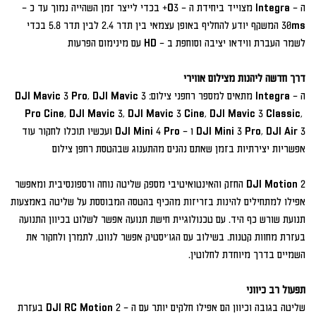
ה – Integra מצוייד ביחידת ה – O3+ בכדי לייצר זמן השהייה נמוך עד כ – 
30ms המשקף יודע להחליף באופן עצמאי בין תדר 2.4 לבין תדר 5.8 בכדי 
דרך חדשה ליהנות מצילום אווירי

ה – Integra מתאים למספר רחפני צילום:DJI Mavic 3 Pro, DJI Mavic 3 
Pro Cine, DJI Mavic 3, DJI Mavic 3 Cine, DJI Mavic 3 Classic, 
DJI Mini 3 Pro, DJI Air 3 ו – DJI Mini 4 Pro ועכשיו תוכלו לחקור עוד 
DJI Motion 2 החזק והאינטואיטיבי מספק שליטה נוחה ורספונסיבית ומאפשר 
אפילו למתחילים להינות בזריזות מהכיף בהטסה המבוססת על שליטה באמצעות 
תנועת שורש כף היד. עם טכנולוגיית חישת תנועה אפשר לשלוט בכיוון התנועה 
בעזרת מחוות קטנות. בשילוב עם הגו'יסטיק אפשר לנווט, לתמרן ולחקור את 
תפעול רב כיווני
שליטה בגובה וכיוון הם אפילו חלקים יותר עם ה – DJI RC Motion 2 בעזרת 