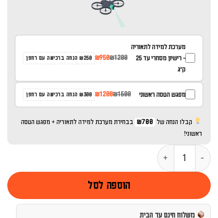
מערכת למידה לתאוריה
₪950
₪1200
- רישיון מסחרי עד 25
₪250 הנחה ברכישה עם רחפן
ק''ג
₪1200
₪1500
מפגש הטסה ראשוני
₪300 הנחה ברכישה עם רחפן
קבלו הנחה של
₪700
בבחירת מערכת למידה לתאוריה + מפגש הטסה
ראשוני!
כמות של DJI Goggles Integra & DJI RC Motion 2
הוספה לסל
משלוח חינם עד הבית