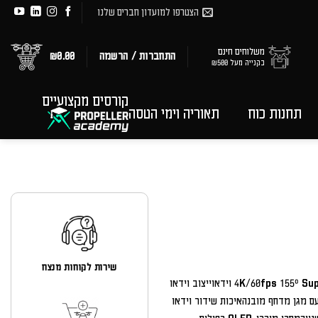
הצטרפו למועדון חברים שלנו
משלוחים חינם
התחברות / הרשמה
0.00
₪
בקנייה מעל ₪500
קורסים מקצועיים
תחנות כוח
תאוריה וימי הטסה
שירות לקוחות מנצח
חווית טיסה סוחפתבקרת תנועה אינטואיטיבית4K/60fps 155° Super-Wide FOV וידאוייצוב וידאו
 משופרת עם מגן מדחף מובנהאיכות שידור וידאו