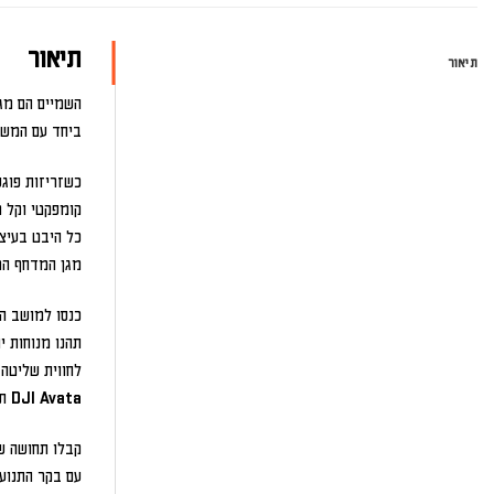
תיאור
תיאור
השמיים הם מ
ביחד עם המשקף
כשזריזות פוג
קומפקטי וקל משקל, DJI Avata זר
כל היבט בעיצו
מגן המדחף המו
כנסו למושב ה
תהנו מנוחות יוצאת דופו עם DJI Goggles 2. המשקף 
לחווית שליטה 
DJI Avata תומך גם ב-DJI FPV Goggles V2. [1]
קבלו תחושה ש
עם בקר התנועה של DJI, הטיסה האינטואיט