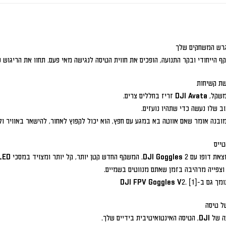
גרש המשחקים שלך
 הייחודי ובקר התנועה, הופכים את חווית הטיסה לנגישה מאי פעם. תחוו את הריגוש
שת קשיחות
יז בחללים צרים.
ב שלו נעשה כדי שתהיו נועזים.
בנה אומר שאם אווטה בא במגע עם חפץ, הוא יכול לקפוץ לאחור, להישאר באוויר ול
טייס
החדש קטן יותר, קל יותר ומצויד במסכי Micro-OLED,
וצפייה מרהיבה בזמן שאתם מנווטים בשמיים.
ל טיסה
יבית בידיים שלך.