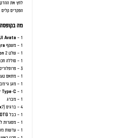
לחץ את ההדק ו
הפקדים קלים ל
מה בקופסה:
1 – DJI Avata
1 – משקף DJI Goggles Integra
1 – שלט DJI RC Motion 2
1 – סוללה חכמה
3 – פרופלורים (זוג)
1 – מתאם טעינה
1 – מגן גי'מבל
1 – Type-C ל Type-C כבל PD
1 – מברג
4 – ברגים (M2x7)
1 – כבל USB-C OTG
1 – מסגרות למשקף (זוג)
1 – עדשות משקפיים ראייה (זוג)
1 – סרט ראש עליון למשקף