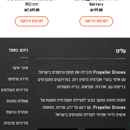
Battery
חכם RC2
₪
7,699.00
₪
199.00
לפרטים ורכישה
לפרטים ורכישה
ניווט באתר
עלינו
אזור אישי
Propeller Drones מובילה את תחום הרחפנים בישראל,
מידע שימושי
עם אלפי בוגרי אקדמיה וניסיון רחב בפרויקטים מתקדמים
בדיפנס-טק, אנרגיה, חקלאות, בנייה ותשתיות.
מדיניות משלוחים
החנות מהווה המשך טבעי לפעילות האקדמיה והשטח של
שאלות נפוצות
Propeller Drones, עם דגש על ידע, שירות, התאמה
הצהרת נגישות
אישית וליווי אמיתי לקהילת המטיסים בישראל.
מדיניות פרטיות