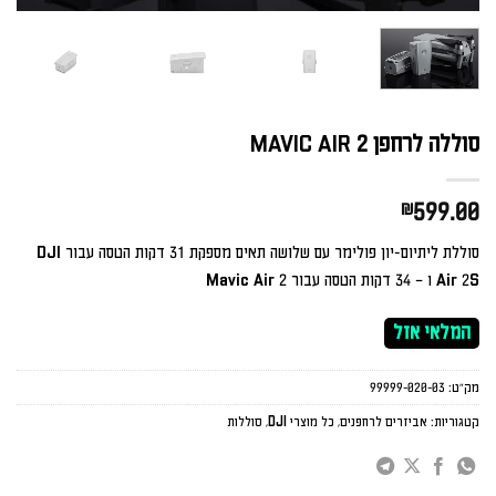
סוללה לרחפן MAVIC AIR 2
₪
599.00
סוללת ליתיום-יון פולימר עם שלושה תאים מספקת 31 דקות הטסה עבור DJI
Air 2S ו – 34 דקות הטסה עבור Mavic Air 2
המלאי אזל
מק"ט:
99999-020-03
קטגוריות:
אביזרים לרחפנים
,
כל מוצרי DJI
,
סוללות