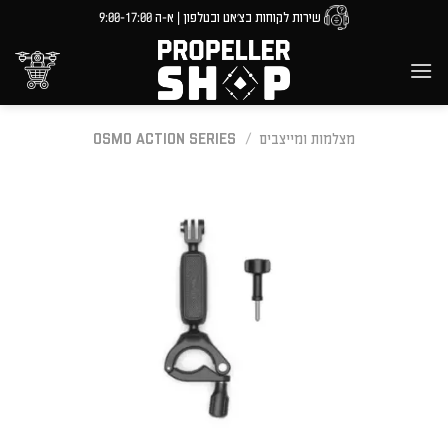
Ski
שירות לקוחות בצ'אט ובטלפון | א-ה 9:00-17:00
t
conten
מצלמות ומייצבים
/
OSMO ACTION SERIES