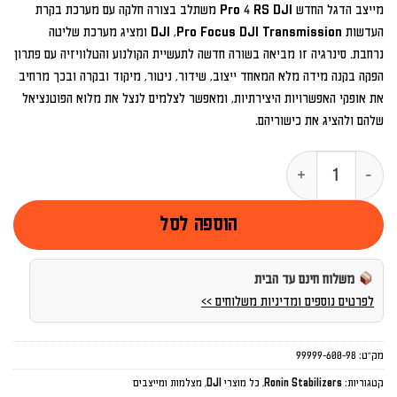
מייצב הדגל החדש Pro 4 RS DJI משתלב בצורה חלקה עם מערכת בקרת
העדשות DJI ,Pro Focus DJI Transmission ומציג מערכת שליטה
נרחבת. סינרגיה זו מביאה בשורה חדשה לתעשיית הקולנוע והטלוויזיה עם פתרון
הפקה בקנה מידה מלא המאחד ייצוב, שידור, ניטור, מיקוד ובקרה ובכך מרחיב
את אופקי האפשרויות היצירתיות, ומאפשר לצלמים לנצל את מלוא הפוטנציאל
שלהם ולהציג את כישוריהם.
כמות של DJI RS 4 PRO
הוספה לסל
משלוח חינם עד הבית
לפרטים נוספים ומדיניות משלוחים >>
מק"ט:
99999-600-98
קטגוריות:
Ronin Stabilizers
,
כל מוצרי DJI
,
מצלמות ומייצבים