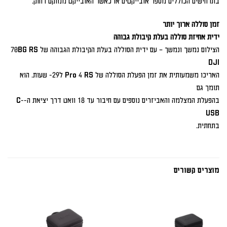
בתרחישים הכוללים מספר אובייקטים או כאשר האובייקט ממוקם רחוק.
זמן סוללה ארוך יותר
ידית אחיזת סוללה בעלת קיבולת גבוהה
הצילום נמשך ונמשך – עם ידית הסוללה בעלת הקיבולת הגבוהה של 70BG RS
DJI
האריכו משמעותית את זמן הפעלת הסוללה של Pro 4 RS ל29- שעות. הוא
תומך גם
בהפעלת המצלמה והאביזרים נוספים עם חיבור עד 18 וואט דרך יציאת ה-C-
USB
בתחתית.
מוצרים קשורים