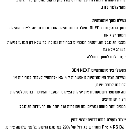
לוחית השחרור המהירה העליונה הוסיפה מכוון מיקום מתכוונן כדי למנוע
מהמצלמה לזוז.
נעילת מסך אוטומטית
מסך המגע מסוג OLED משלב תכונת נעילה אוטומטית חדשה. לאחר הנעילה,
המסך יציג את
מצבי הגימבל והג'ויסטיק הנוכחיים בבהירות נמוכה. כך שלא רק תמנעו נגיעות
בשוגג אלא גם
יעזור לכם לחסוך בסוללה.
מנעולי ציר אוטומטיים GEN NEXT
נעילות הציר האוטומטיות מאפשרות ל 4 RS -להתחיל לעבוד במהירות או
להיכנס למצב שינה,
מה שמשפר משמעותית את יעילות הצילום, המעבר והאחסון. בנוסף, לנעילות
הציר יש חריצים
קטנים יותר כשהם ננעלים, מה שמפחית עוד יותר את הרעידות הגימבל.
ייצוב מעולה בסטנדרטים יוצאי דופן
Pro 4 RS DJI מתחדש בגידול של 20% במומנט המנוע על פני שלושה צירים,