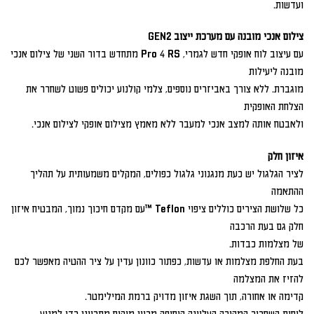
ועדשות.
צילום אנכי מובנה עם מערכת ייצוב GEN2
עם עיצוב לוח אופקי חדש לגמרי, Pro 4 RS מתחדש בדור השני של צילום אנכי
מובנה ליעילות
מוגברת. ללא צורך באביזרים נוספים, צלמי קולנוע יכולים פשוט לשחרר את
הצלחת האופקית
ולאבטח אותה למצב אנכי למעבר ללא מאמץ מצילום אופקי לצילום אנכי.
איזון חלק
לציר הגלגול יש כעת מנגנוני גלגול כפולים, המקלים משמעותית על תהליך
ההתאמה
כל שלושת הצירים כוללים ציפוי Teflon ™עם מקדם חיכוך נמוך, המבטיח איזון
חלק גם בעת הרכבה
של מצלמות כבדות.
בעת החלפת מצלמות או עדשות, כפתור כוונון עדין על ציר ההטיה מאפשר לכם
להזיז את המצלמה
קדימה או אחורה, תוך השגת איזון מדויק ברמת המילימטר.