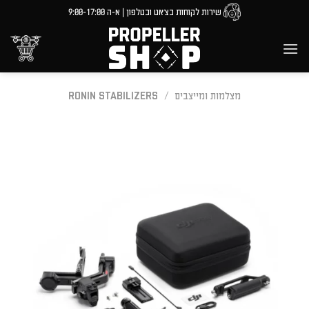
Ski
שירות לקוחות בצ'אט ובטלפון | א-ה 9:00-17:00
t
conten
מצלמות ומייצבים
/
RONIN STABILIZERS