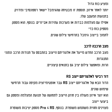
ומציע כוח גדול
יותר לאחר איזון. תוספת זו מבטיחה שהגימבל יישאר רספונסיבי ומדויק
בתנועות המעקב שלו,
אפילו עם מצלמות כבדות או מערכות עתירות אביזרים. בנוסף, הוא מספק
מספיק כוח כדי
לתמוך בייצוב גימבל בתרחישי צילום שונים.
מצב הרכבה לרכב
מצב הרכב החדש מייעל את אלגוריתם הייצוב בהתבסס על תנודות הרכב ונתוני
התנגדות
הרוח, ומאפשר צילום יציב גם בתנאים קיצוניים.
דור רביעי לאלגוריתם ייצוב RS
הדור הבא של אלגוריתם ייצוב RS עבר אופטימיזציה מקיפה עבור תרחישי
שימוש שונים.
הוא יוצר איזון מעולה בין חוזק הייצוב לתחושה של תנועת המצלמה ומספק גם
ביצועי ייצוב
מצוינים וחווית משתמש משופרת. בנוסף, Pro 4 RS מספק יציבות משופרת