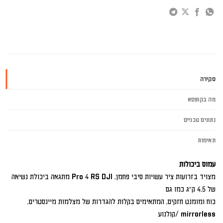
סקירה
מה בקופסא
נתונים טכניים
תאימות
עמוס ביכולות
מצויד בזרועות ציר עשויות סיבי פחמן, Pro 4 RS DJI מתגאה ביכולת נשיאה
של 4.5 ק"ג כמו גם
כוח ומומנט חזקים, המתאימים בקלות להגדרות של מצלמות מיינסטרים,
mirrorless /קולנוע