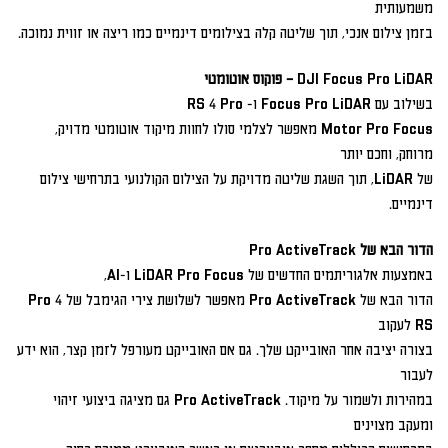
משמעותית
בזמן צילום אנכי, תוך שליטה קלה בצילומים דינמיים כמו ריצה או זווית נמוכה.
DJI Focus Pro LiDAR – פוקוס אוטומטי
בשילוב עם Focus Pro LiDAR ו- RS 4 Pro
Motor Pro Focus מאפשר לצלמי סולו לחוות מיקוד אוטומטי מדויק,
מרוחק, וחכם יותר
של LiDAR, תוך השגת שליטה מדויקת על הצילום הקולנועי בתרחישי צילום
דינמיים.
הדור הבא של Pro ActiveTrack
באמצעות אלגוריתמים החדשים של LiDAR Pro Focus ו-AI,
הדור הבא של Pro ActiveTrack מאפשר לשלושת צירי הגימבל של Pro 4
RS לעקוב
בצורה יציבה אחר האובייקט שלך. גם אם האובייקט מעורפל לזמן קצר, הוא ידע
לעבור
במהירות ולשמור על מיקוד. Pro ActiveTrack גם מציגה ביצועי זיהוי
ומעקב מצוינים