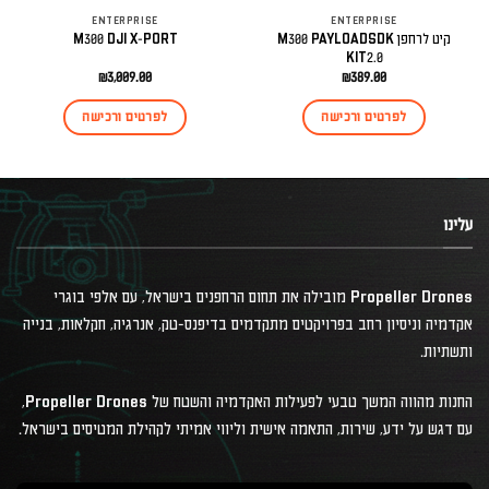
ENTERPRISE
ENTERPRISE
קיט לרחפן M300 PAYLOADSDK
M300 DJI X-PORT
KIT2.0
₪
3,009.00
₪
389.00
לפרטים ורכישה
לפרטים ורכישה
עלינו
Propeller Drones מובילה את תחום הרחפנים בישראל, עם אלפי בוגרי
אקדמיה וניסיון רחב בפרויקטים מתקדמים בדיפנס-טק, אנרגיה, חקלאות, בנייה
ותשתיות.
החנות מהווה המשך טבעי לפעילות האקדמיה והשטח של Propeller Drones,
עם דגש על ידע, שירות, התאמה אישית וליווי אמיתי לקהילת המטיסים בישראל.