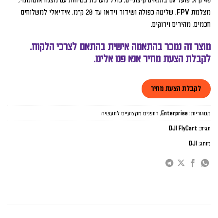
40 ק״ג. פועל גם בתנאים קיצוניים, כולל מערכת בטיחות עם מצנח אוטונומי,
מצלמת FPV, שליטה כפולה ושידור וידאו עד 20 ק״מ. אידיאלי למשלוחים
חכמים, מהירים וירוקים.
מוצר זה נמכר בהתאמה אישית בהתאם לצרכי הלקוח.
לקבלת הצעת מחיר אנא פנו אלינו.
לקבלת הצעת מחיר
קטגוריות:
Enterprise
,
רחפנים מקצועיים לתעשיה
תגית:
DJI FlyCart
מותג:
DJI