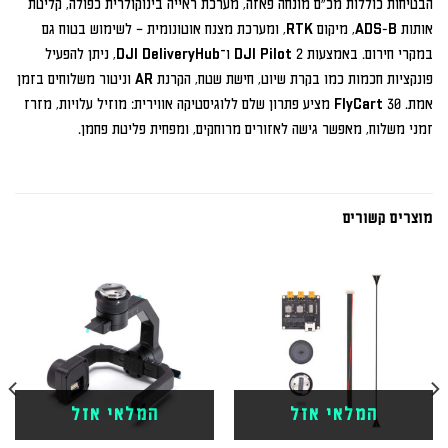
הבטיחות כוללות מכ״ם מונחה פאזה, מערכת ראייה בינוקולרית כפולה, קליטת 
אותות ADS-B, מיקום RTK, ומערכת מצנח אוטונומית – לשימוש בטוח גם 
במקרי חירום. באמצעות DJI Pilot 2 ו־DJI DeliveryHub, ניתן להפעיל 
פונקציות חכמות כמו בקרת שיוט, חישת שטח, הקרנת AR וניטור משלוחים בזמן 
אמת. FlyCart 30 מציע פתרון שלם ללוגיסטיקה אווירית: מוזיל עלויות, מזרז 
זמני משלוח, מאפשר גישה לאזורים מרוחקים, ומפחית פליטת פחמן.
מוצרים קשורים
המלאי אזל
המלאי אזל