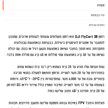
סקירה
מה בקופסא
נתונים טכניים
רחפן 
DJI FlyCart 30
 הוא רחפן משלוחים עוצמתי לטווחים ארוכים, שתוכנן 
להתגבר על אתגרים לוגיסטיים ביעילות, בבטיחות ובאמצעות טכנולוגיה 
מתקדמת. הוא תומך במצבי נשיאה באמצעות מטען רגיל או כננת, עם יכולת 
טווח הטיסה שלו מגיע עד 28 ק״מ כשהוא ריק ו־16 ק״מ כשהוא עמוס, 
במהירויות של עד 20 מטר לשנייה. הרחפן מותאם לפעולה בתנאי סביבה 
קיצוניים: גובה של עד 6,000 מטר, טמפרטורות בין ‎-20°C ל־45°C, ורוחות 
בעוצמה של עד 12 מטר לשנייה. החיבור האמין כולל שידור וידאו O3 למרחק 
מצלמת גימבל FPV באיכות גבוהה מספקת שליטה ומעקב מדויקים. תכונות 