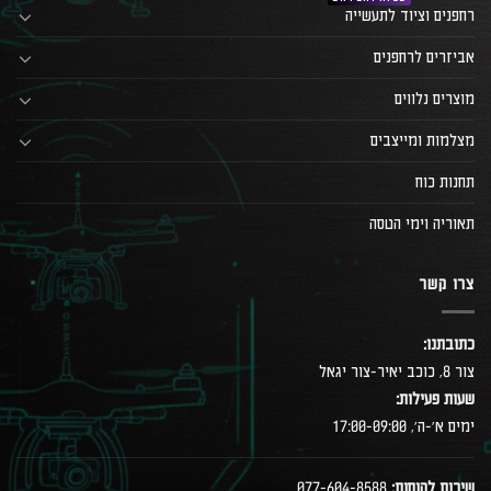
רחפנים וציוד לתעשייה
אביזרים לרחפנים
מוצרים נלווים
מצלמות ומייצבים
תחנות כוח
תאוריה וימי הטסה
צרו קשר
כתובתנו:
צור 8, כוכב יאיר-צור יגאל
שעות פעילות:
ימים א׳-ה׳, 17:00-09:00
שירות לקוחות:
077-604-8588