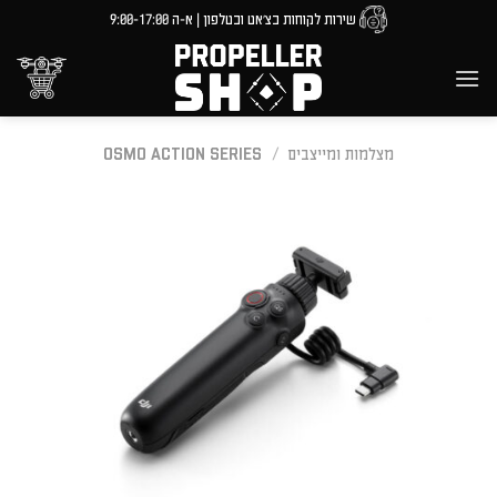
Ski
שירות לקוחות בצ'אט ובטלפון | א-ה 9:00-17:00
t
conten
מצלמות ומייצבים
/
OSMO ACTION SERIES