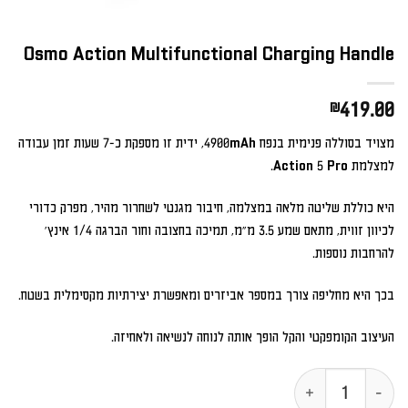
Osmo Action Multifunctional Charging Handle
₪
419.00
מצויד בסוללה פנימית בנפח 4900mAh, ידית זו מספקת כ-7 שעות זמן עבודה
למצלמת Action 5 Pro.
היא כוללת שליטה מלאה במצלמה, חיבור מגנטי לשחרור מהיר, מפרק כדורי
לכיוון זווית, מתאם שמע 3.5 מ"מ, תמיכה בחצובה וחור הברגה 1/4 אינץ'
להרחבות נוספות.
בכך היא מחליפה צורך במספר אביזרים ומאפשרת יצירתיות מקסימלית בשטח.
העיצוב הקומפקטי והקל הופך אותה לנוחה לנשיאה ולאחיזה.
כמות של Osmo Action Multifunctional Charging Handle