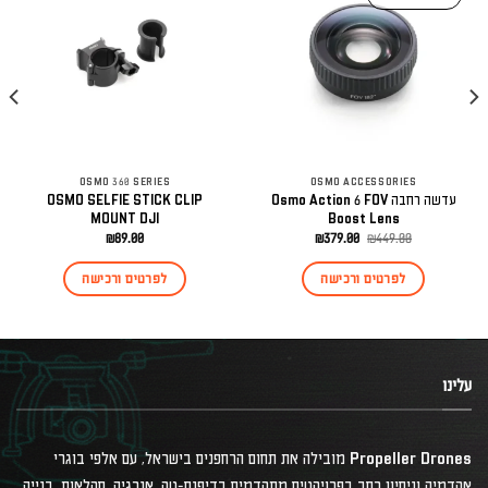
OSMO 360 SERIES
OSMO ACCESSORIES
עדשה רחבה Osmo Action 6 FOV
OSMO SELFIE STICK CLIP
MOUNT DJI
Boost Lens
המחיר
המחיר
₪
89.00
₪
379.00
₪
449.00
המקורי
הנוכחי
היה:
הוא:
לפרטים ורכישה
לפרטים ורכישה
₪379.00.
₪449.00.
עלינו
Propeller Drones מובילה את תחום הרחפנים בישראל, עם אלפי בוגרי
אקדמיה וניסיון רחב בפרויקטים מתקדמים בדיפנס-טק, אנרגיה, חקלאות, בנייה