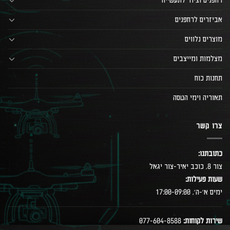
רחפנים וציוד לתעשייה
אביזרים לרחפנים
מוצרים נלווים
מצלמות ומייצבים
תחנות כוח
תאוריה וימי הטסה
צרו קשר
כתובתנו:
צור 8, כוכב יאיר-צור יגאל
שעות פעילות:
ימים א׳-ה׳, 17:00-09:00
שירות לקוחות:
077-604-8588