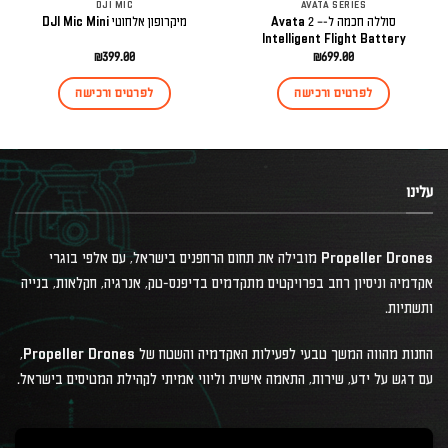
DJI MIC
AVATA SERIES
סוללה חכמה ל-Avata 2 –
מיקרופון אלחוטי DJI Mic Mini
Intelligent Flight Battery
₪
399.00
₪
699.00
לפרטים ורכישה
לפרטים ורכישה
עלינו
Propeller Drones מובילה את תחום הרחפנים בישראל, עם אלפי בוגרי
אקדמיה וניסיון רחב בפרויקטים מתקדמים בדיפנס-טק, אנרגיה, חקלאות, בנייה
ותשתיות.
החנות מהווה המשך טבעי לפעילות האקדמיה והשטח של Propeller Drones,
עם דגש על ידע, שירות, התאמה אישית וליווי אמיתי לקהילת המטיסים בישראל.