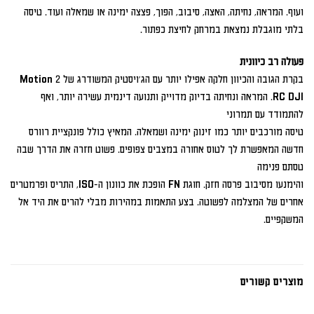
ועוף. המראה, נחיתה, האצה, סיבוב, הפוך, פצצה ימינה או שמאלה ועוד. טיסה
בלתי מוגבלת נמצאת במרחק לחיצת כפתור.
פעולה רב כיוונית
בקרת הגובה והכיוון חלקה אפילו יותר עם הג'ויסטיק המשודרג של 2 Motion
RC DJI. המראה ונחיתה בדיוק מדוייק ותנועה דינמית עשירה יותר, ואף
להתמודד עם תמרוני
טיסה מורכבים יותר כמו זינוק ימינה ושמאלה. המאיץ כולל פונקציית רוורס
חדשה המאפשרת לך לטוס אחורה במצבים צפופים. פשוט חזרה את הדרך שבה
טסתם פנימה
והימנעו מסיבוב פרסה חזק. חוגת FN הופכת את כוונון ה-ISO, התריס ופרמטרים
אחרים של המצלמה לפשוטה. בצע התאמות במהירות מבלי להרים את היד אל
המשקפיים.
מוצרים קשורים