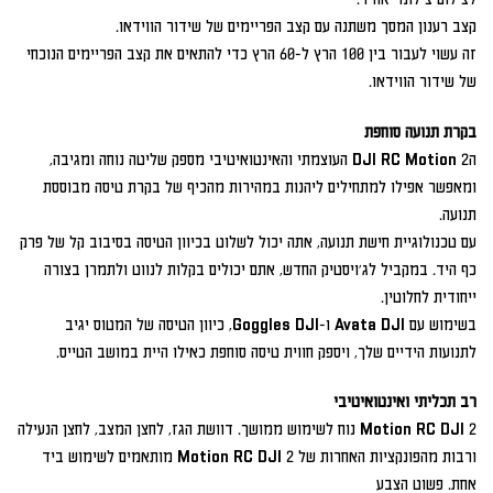
קצב רענון המסך משתנה עם קצב הפריימים של שידור הווידאו.
זה עשוי לעבור בין 100 הרץ ל-60 הרץ כדי להתאים את קצב הפריימים הנוכחי
של שידור הווידאו.
בקרת תנועה סוחפת
הDJI RC Motion 2 העוצמתי והאינטואיטיבי מספק שליטה נוחה ומגיבה,
ומאפשר אפילו למתחילים ליהנות במהירות מהכיף של בקרת טיסה מבוססת
תנועה.
עם טכנולוגיית חישת תנועה, אתה יכול לשלוט בכיוון הטיסה בסיבוב קל של פרק
כף היד. במקביל לג'ויסטיק החדש, אתם יכולים בקלות לנווט ולתמרן בצורה
ייחודית לחלוטין.
בשימוש עם Avata DJI ו-Goggles DJI, כיוון הטיסה של המטוס יגיב
לתנועות הידיים שלך, ויספק חווית טיסה סוחפת כאילו היית במושב הטייס.
רב תכליתי ואינטואיטיבי
2 Motion RC DJI נוח לשימוש ממושך. דוושת הגז, לחצן המצב, לחצן הנעילה
ורבות מהפונקציות האחרות של 2 Motion RC DJI מותאמים לשימוש ביד
אחת. פשוט הצבע