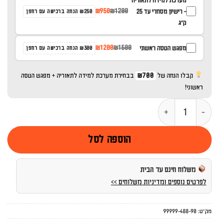
מערכת למידה לתאוריה
₪950
₪1200
- רישיון מסחרי עד 25
₪250 הנחה ברכישה עם רחפן
ק''ג
₪1200
₪1500
מפגש הטסה ראשוני
₪300 הנחה ברכישה עם רחפן
קבלו הנחה של
₪700
בבחירת מערכת למידה לתאוריה + מפגש הטסה
ראשוני!
כמות של DJI Goggles 2 & DJI RC Motion 2
הוספה לסל
משלוח חינם עד הבית
לפרטים נוספים ומדיניות משלוחים >>
מק"ט:
99999-488-90