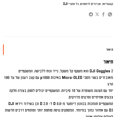
קטגוריות:
אביזרים לרחפנים
,
כל מוצרי DJI
תיאור
תיאור
DJI Goggles 2 הוא משקף קל משקל, נייד ונוח ללבישה. המשקפיים
מאובזרים בשני מסכי Micro-OLED באיכות p1080 עם קצב רענון של עד 100
הרץ.
יחד עם תצוגה משופרת של 10 סיביות, המשקפיים יכולים לספק בצורה חלקה
צבעים אמיתיים ופרטים מדויקים.
המשקפיים תומכות בכוונון דיופטר מ-8.0 D ל- 2.0 D וכן בשידור וידאו DJI
O3 עם אחזור נמוך במיוחד, המספקים טיסה סוחפת יותר ופותחים דרכים חדשות
לצילום צילומי אוויר.