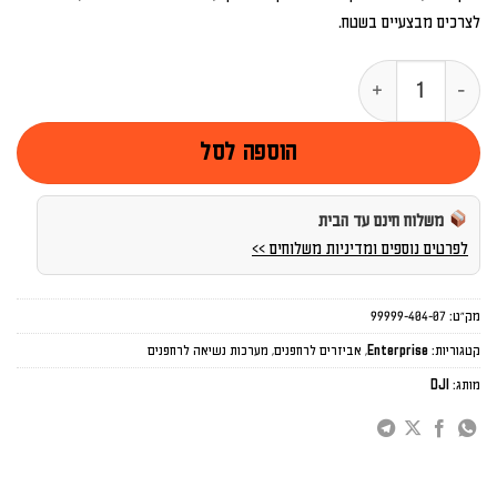
לצרכים מבצעיים בשטח.
כמות של DJI AS1 Speaker for DJI Matrice 4 Series
הוספה לסל
משלוח חינם עד הבית
לפרטים נוספים ומדיניות משלוחים >>
מק"ט:
99999-404-07
קטגוריות:
Enterprise
,
אביזרים לרחפנים
,
מערכות נשיאה לרחפנים
מותג:
DJI