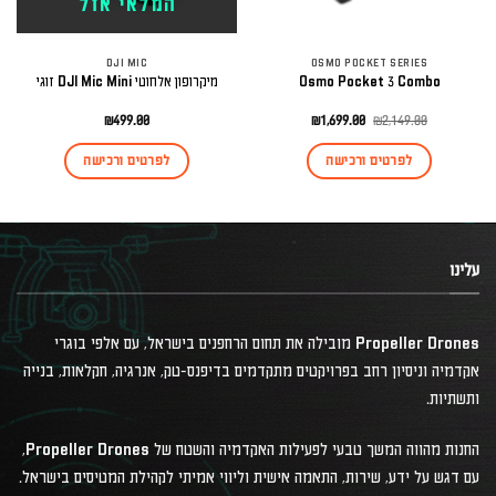
המלאי אזל
DJI MIC
OSMO POCKET SERIES
Osmo Pocket 3 Combo
מיקרופון אלחוטי DJI Mic Mini זוגי
המחיר
המחיר
₪
499.00
₪
1,699.00
₪
2,149.00
המקורי
הנוכחי
היה:
הוא:
לפרטים ורכישה
לפרטים ורכישה
₪1,699.00.
₪2,149.00.
עלינו
Propeller Drones מובילה את תחום הרחפנים בישראל, עם אלפי בוגרי
אקדמיה וניסיון רחב בפרויקטים מתקדמים בדיפנס-טק, אנרגיה, חקלאות, בנייה
ותשתיות.
החנות מהווה המשך טבעי לפעילות האקדמיה והשטח של Propeller Drones,
עם דגש על ידע, שירות, התאמה אישית וליווי אמיתי לקהילת המטיסים בישראל.