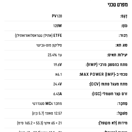
מפרט טכני
דֶגֶם:
PV120
כּוֹחַ:
120W
רִבּוּד:
ETFE (אתילן טטראפלואורואתילן)
סוג תא:
סיליקון מונו-גבישי
יעילות תאים:
עד 23.4%
מתח בהספק מרבי (VMP):
19.6V
נוכחי ב-MAX POWER (IMP):
6.1א
מתח מעגל פתוח (OCV):
24.4V
זרם קצר חשמלי (ISC):
6.43A
מַחבֵּר:
מחבר MC4 סטנדרטי
מִשׁקָל:
12.57 פאונד (5.7 ק"ג)
מידות (לא מקופל):
21 × 65 אינץ' (53.3 × 165.2 ס"מ)