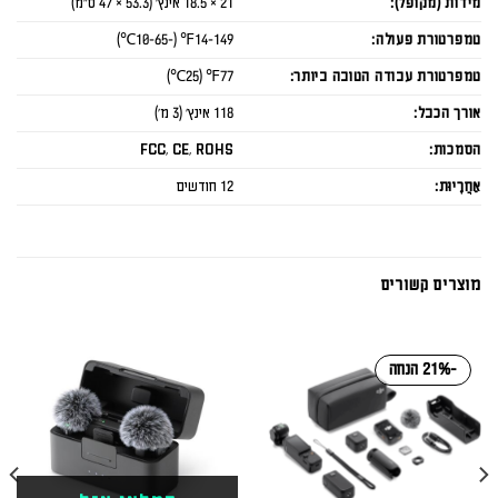
מידות (מקופל):
21 × 18.5 אינץ' (53.3 × 47 ס"מ)
טמפרטורת פעולה:
14-149℉ (-10-65℃)
טמפרטורת עבודה הטובה ביותר:
77℉ (25℃)
אורך הכבל:
118 אינץ' (3 מ')
הסמכות:
FCC, CE, ROHS
אַחֲרָיוּת:
12 חודשים
מוצרים קשורים
-21% הנחה