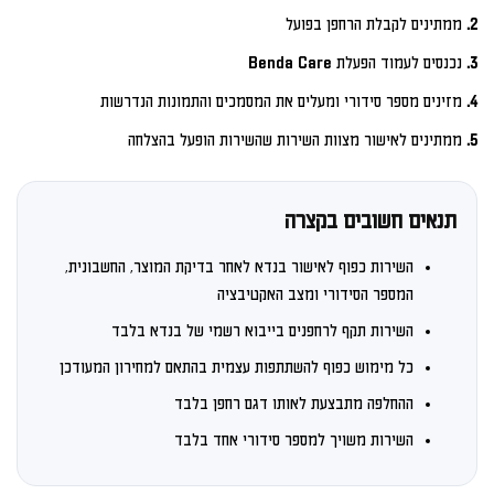
2.
ממתינים לקבלת הרחפן בפועל
3.
נכנסים לעמוד הפעלת Benda Care
4.
מזינים מספר סידורי ומעלים את המסמכים והתמונות הנדרשות
5.
ממתינים לאישור מצוות השירות שהשירות הופעל בהצלחה
תנאים חשובים בקצרה
השירות כפוף לאישור בנדא לאחר בדיקת המוצר, החשבונית,
המספר הסידורי ומצב האקטיבציה
השירות תקף לרחפנים בייבוא רשמי של בנדא בלבד
כל מימוש כפוף להשתתפות עצמית בהתאם למחירון המעודכן
ההחלפה מתבצעת לאותו דגם רחפן בלבד
השירות משויך למספר סידורי אחד בלבד