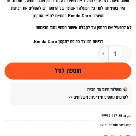
חשוב מאוד:
לא ניתן להפעיל את השירות עבור רחפן שכבר הופעל, אוקטב או
היה בשימוש. לפני כל הפעלה ראשונה של הרחפן, יש להשלים את רכישת
והפעלת Benda Care בהתאם לתנאי התקנון.
לא להפעיל את הרחפן עד לקבלת אישור הסופי ומס' הביטוח!
רכישת המוצר כפופה ל
תקנון Benda Care
.
כמות של BENDA CARE – MAVIC 4 PRO CREATOR
הוספה לסל
משלוח חינם עד הבית
לפרטים נוספים ומדיניות משלוחים >>
מק"ט:
99999-117-60
קטגוריה:
אחריות יבואן