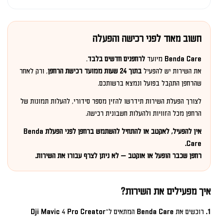
חשוב מאוד לפני רכישה והפעלה
Benda Care מיועד
לרחפנים חדשים בלבד
.
את השירות יש להפעיל
בתוך 24 שעות ממועד רכישת הרחפן
, ורק לאחר
שהרחפן התקבל בפועל ונמצא ברשותכם.
לצורך הפעלת השירות תידרשו להזין מספר סידורי, להעלות תמונות של
הרחפן מכל הזוויות ולהעלות חשבונית רכישה.
אין להפעיל, לאקטב או להתחיל להשתמש ברחפן לפני הפעלת Benda
Care.
רחפן שכבר הופעל או אוקטב — לא ניתן לצרף עבורו את השירות.
איך מפעילים את השירות?
1.
רוכשים את Benda Care המתאים ל־Dji Mavic 4 Pro Creator