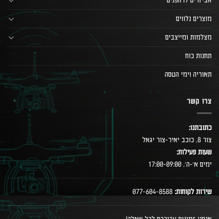
אביזרים לרחפנים
מוצרים נלווים
מצלמות ומייצבים
תחנות כוח
תאוריה וימי הטסה
צרו קשר
כתובתנו:
צור 8, כוכב יאיר-צור יגאל
שעות פעילות:
ימים א׳-ה׳, 17:00-09:00
שירות לקוחות:
077-604-8588