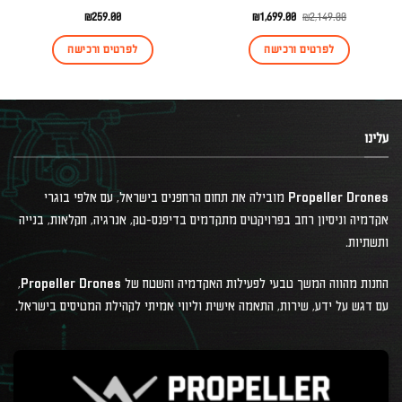
המחיר
המחיר
₪
259.00
₪
1,699.00
₪
2,149.00
המקורי
הנוכחי
היה:
הוא:
לפרטים ורכישה
לפרטים ורכישה
₪1,699.00.
₪2,149.00.
עלינו
Propeller Drones מובילה את תחום הרחפנים בישראל, עם אלפי בוגרי
אקדמיה וניסיון רחב בפרויקטים מתקדמים בדיפנס-טק, אנרגיה, חקלאות, בנייה
ותשתיות.
החנות מהווה המשך טבעי לפעילות האקדמיה והשטח של Propeller Drones,
עם דגש על ידע, שירות, התאמה אישית וליווי אמיתי לקהילת המטיסים בישראל.