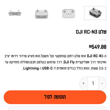
שלט DJI RC-N3
₪
549.00
ה-DJI RC-N3 הוא שלט רחוק קומפקטי וקל משקל.הוא מציע שידור וידאו יציב
ואיכותי דרך אפליקציית DJI Fly, דרך שימוש בטלפון חכם.הסוללה מחזיקה עד
כ-3.5 שעות, והוא כולל כבלים תואמים ל-USB-C ו-Lightning.
כמות של שלט DJI RC-N3
הוספה לסל