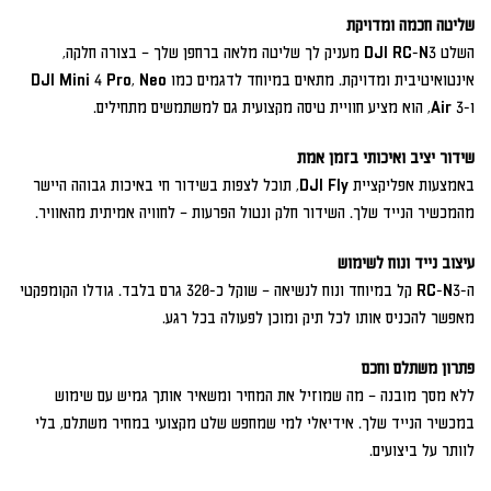
שליטה חכמה ומדויקת
השלט DJI RC-N3 מעניק לך שליטה מלאה ברחפן שלך – בצורה חלקה,
אינטואיטיבית ומדויקת. מתאים במיוחד לדגמים כמו DJI Mini 4 Pro, Neo
ו-Air 3, הוא מציע חוויית טיסה מקצועית גם למשתמשים מתחילים.
שידור יציב ואיכותי בזמן אמת
באמצעות אפליקציית DJI Fly, תוכל לצפות בשידור חי באיכות גבוהה היישר
מהמכשיר הנייד שלך. השידור חלק ונטול הפרעות – לחוויה אמיתית מהאוויר.
עיצוב נייד ונוח לשימוש
ה-RC-N3 קל במיוחד ונוח לנשיאה – שוקל כ-320 גרם בלבד. גודלו הקומפקטי
מאפשר להכניס אותו לכל תיק ומוכן לפעולה בכל רגע.
פתרון משתלם וחכם
ללא מסך מובנה – מה שמוזיל את המחיר ומשאיר אותך גמיש עם שימוש
במכשיר הנייד שלך. אידיאלי למי שמחפש שלט מקצועי במחיר משתלם, בלי
לוותר על ביצועים.