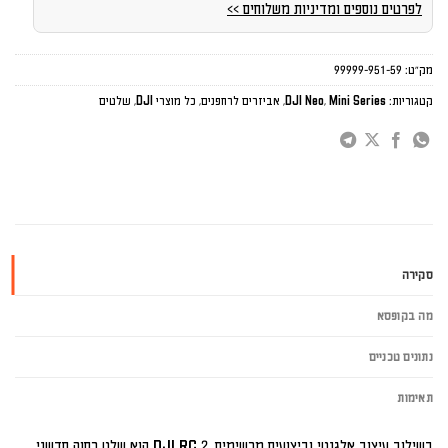
לפרטים נוספים ומדיניות משלוחים >>
מק"ט:
99999-951-59
קטגוריות:
Mini Series
,
DJI Neo
,
אביזרים לרחפנים
,
כל מוצרי DJI
,
שלטים
סקירה
מה בקופסא
נתונים טכניים
תאימות
בשילוב עיצוב אלגנטי וביצועים מרשימים, DJI RC 2 הוא שלט רחוק חדשני