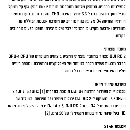
למצלמות רחפנים, המספק שליטה מתקדמת ונוחות יוצאת דופן. גוף קל משקל
מכיל מסך מרהיב בגודל 5.5 אינץ' באיכות FHD ומעבד חדש. מערכת שידור
הווידאו החדשה O4 מציעה טווח מורחב עם מערכת אנטנות הכוללת שני
משדרים וארבעה מקלטים. התמסרו לכל צילום יצירתי ותפסו רגעים מרהיבים
בקלות.
מעבד עוצמתי
DJI RC 2 מצויד במעבד עוצמתי המציע ביצועים משופרים של CPU ו-GPU.
הדבר מבטיח פעולה חלקה במיוחד של האפליקציה והמערכת, ומספק חוויית
שליטה אינטואיטיבית ורציפה בכל טיסה.
מערכת שידור וידאו
טכנולוגיית השידור החדשה DJI O4 תומכת בתדרים 2.4GHz, 5.1GHz [1]
ו-5.8GHz, ומעניקה ל-DJI RC 2 יכולות שיפור נגד הפרעות. בשילוב עם
רחפנים התואמים ל-O4, כמו DJI Air 3, DJI RC 2 יכול להגיע לשידור וידאו
HD בעל שיהוי נמוך בטווח מקסימלי של 20 ק"מ. [2]
אנטנות 2T4R