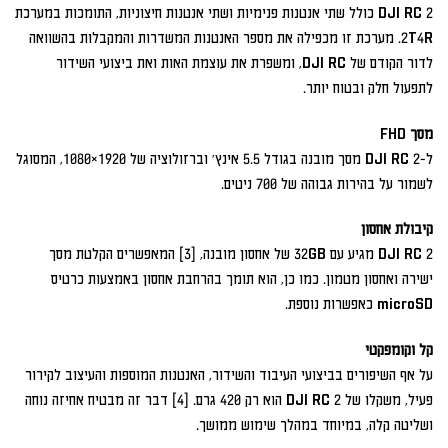
DJI RC 2 כולל שתי אנטנות פנימיות ושתי אנטנות חיצוניות, התומכות במערכת
2T4R. מערכת זו מכפילה את מספר האנטנות המשדרות והמקבלות בהשוואה
לדור הקודם של DJI RC, ומשפרת את עוצמת האות ואת ביצועי השידור
לתפעול חלק ובטוח יותר.
מסך FHD
ל-DJI RC 2 מסך מובנה בגודל 5.5 אינץ' וברזולוציה של 1920×1080, המסוגל
לשמור על בהירות גבוהה של 700 ניטים.
קיבולת אחסון
DJI RC 2 מגיע עם 32GB של אחסון מובנה, [3] המאפשרים הקלטת מסך
ישירה ואחסון מטמון. כמו כן, הוא תומך בהרחבת אחסון באמצעות כרטיס
microSD כאפשרות נוספת.
קל וקומפקטי
על אף השיפורים בביצועי העיבוד והשידור, האנטנות המוספות והעיצוב לקירור
פעיל, משקלו של DJI RC 2 הוא רק 420 גרם. [4] דבר זה מבטיח אחיזה נוחה
ושליטה קלה, במיוחד במהלך שימוש ממושך.