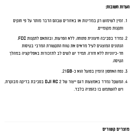
הערות חשובות:
זמין לשימוש רק במדינות או באזורים שבהם הדבר מותר על פי חוקים
ותקנות מקומיים.
נמדד בסביבה חיצונית פתוחה, ללא הפרעות, ובהתאם לתקנות FCC.
הנתונים המוצגים לעיל מראים את טווח התקשורת המרבי בטיסות
חד-כיווניות ללא חזרה. תמיד יש לשים לב לתזכורות באפליקציה במהלך
הטיסה.
נפח האחסון הזמין בפועל הוא כ-21GB.
המשקל נמדד באמצעות דגם ייצור של DJI RC 2 בסביבת בדיקה מבוקרת,
ויש להשתמש בו כהפניה בלבד.
מוצרים קשורים