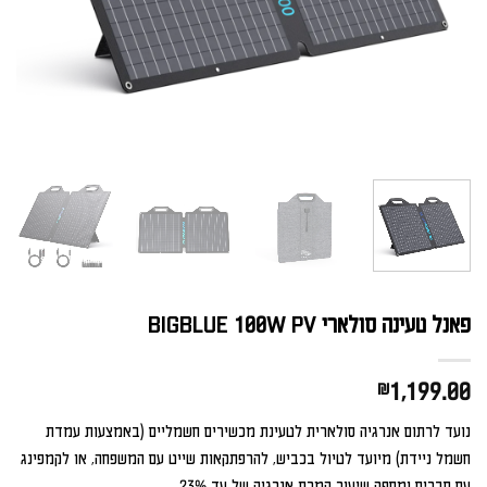
פאנל טעינה סולארי BIGBLUE 100W PV
₪
1,199.00
נועד לרתום אנרגיה סולארית לטעינת מכשירים חשמליים (באמצעות עמדת
חשמל ניידת) מיועד לטיול בכביש, להרפתקאות שייט עם המשפחה, או לקמפינג
עם חברים ומספק שיעור המרת אנרגיה של עד 23%.