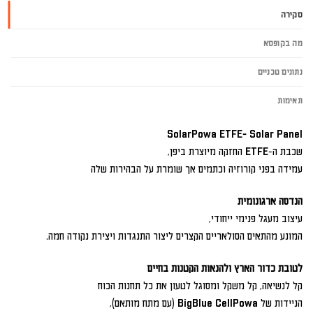
סקירה
מה בקופסא
נתונים טכניים
תאימות
SolarPowa ETFE- Solar Panel
שכבת ה-ETFE החזקה מיוצרת ביפן,
עמידה בפני קורוזיה וכתמים אך שומרת על הבהירות שלה
הנדסה ארגונומית
עיצוב מעגל פנימי ייחודי,
המונע מהתאים הסולאריים הקצרים ליצור התנגדות ויצירת נקודה חמה.
לטובת כדור הארץ ולהנאות הקטנות בחיים
קל לנשיאה, קל משקל ומסוגל לטעון את כל תחנות הכוח
הניידות של BigBlue CellPowa (עם מתח מותאם),