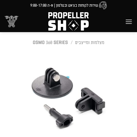
Ski
שירות לקוחות בצ'אט ובטלפון | א-ה 9:00-17:00
t
conten
מצלמות ומייצבים
/
OSMO 360 SERIES