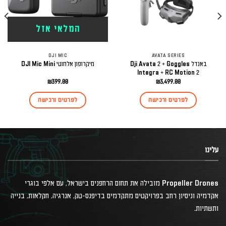
המלאי אזל
DJI MIC
AVATA SERIES
באנדל Dji Avata 2 + Goggles
מיקרופון אלחוטי DJI Mic Mini
Integra + RC Motion 2
₪
399.00
₪
3,499.00
לפרטים ורכישה
לפרטים ורכישה
עלינו
Propeller Drones מובילה את תחום הרחפנים בישראל, עם אלפי בוגרי
אקדמיה וניסיון רחב בפרויקטים מתקדמים בדיפנס-טק, אנרגיה, חקלאות, בנייה
ותשתיות.