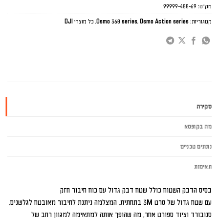
מק"ט:
99999-488-69
קטגוריות:
Osmo Action series
,
Osmo 360 series
,
כל מוצרי DJI
סקירה
מה בקופסא
נתונים טכניים
תאימות
בסיס הדבק השטוח כולל שטח דבק גדול עם כוח חיבור חזק
עם שטח גדול של סרט 3M בתחתית, המצלמה ניתנת לחיבור מאובטח לגלשנים,
סנובורד וציוד ספורט אחר, מה שהופך אותה למתאימה למגוון רחב של