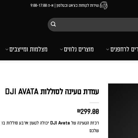
שירות לקוחות בצ'אט ובטלפון | א-ה 9:00-17:00
רים לרחפנים
מוצרים נלווים
מצלמות ומייצבים
עמדת טעינה לסוללות DJI AVATA
₪
299.00
רכזת הטעינה של DJI Avata יכולה לטעון אר
שלכם