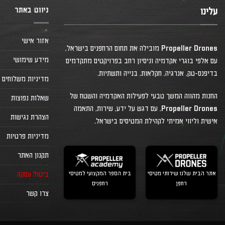
ניווט באתר
עלינו
אזור אישי
Propeller Drones מובילה את תחום הרחפנים בישראל,
מידע שימושי
עם אלפי בוגרי אקדמיה וניסיון רחב בפרויקטים מתקדמים
בדיפנס-טק, אנרגיה, חקלאות, בנייה ותשתיות.
מדיניות משלוחים
החנות מהווה המשך טבעי לפעילות האקדמיה והשטח של
שאלות נפוצות
Propeller Drones, עם דגש על ידע, שירות, התאמה
הצהרת נגישות
אישית וליווי אמיתי לקהילת המטיסים בישראל.
מדיניות פרטיות
תקנון האתר
אתר הבית שלנו שירותי מטיסי
בית הספר המקצועי למטיסי
ביטול עסקה
רחפן
רחפנים
צרו קשר