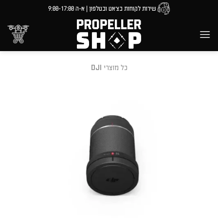
Ski
שירות לקוחות בצ'אט ובטלפון | א-ה 9:00-17:00
t
conten
כל מוצרי DJI