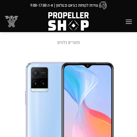
Ski
שירות לקוחות בצ'אט ובטלפון | א-ה 9:00-17:00
t
conten
מוצרים נלווים