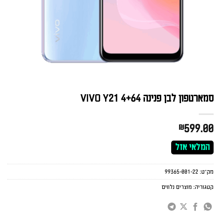
סמארטפון לבן פנינה VIVO Y21 4+64
₪
599.00
המלאי אזל
מק"ט:
99365-001-22
קטגוריה:
מוצרים נלווים