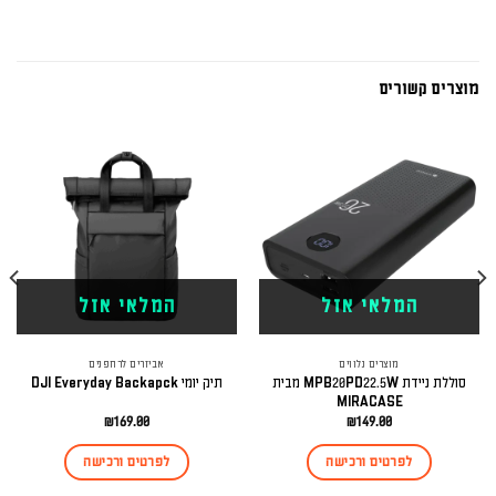
מוצרים קשורים
המלאי אזל
המלאי אזל
מוצרים נלווים
אביזרים לרחפנים
סוללת ניידת MPB20PD22.5W מבית
תיק יומי DJI Everyday Backapck
MIRACASE
₪
169.00
₪
149.00
לפרטים ורכישה
לפרטים ורכישה