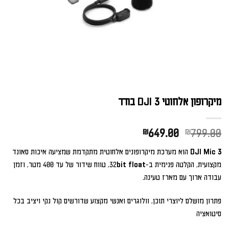
מיקרופון אלחוטי DJI 3 בודד
המחיר
המחיר
₪
649.00
₪
799.00
המקורי
הנוכחי
DJI Mic 3
הוא מערכת מיקרופונים אלחוטית מתקדמת שמציעה איכות סאונד
היה:
הוא:
מקצועית, הקלטה פנימית ב-32bit float, טווח שידור של עד 400 מטר, וזמן
₪649.00.
₪799.00.
עבודה ארוך עם מארז טעינה.
פתרון מושלם ליוצרי תוכן, וולוגרים ואנשי מקצוע שדורשים קול נקי ויציב בכל
סיטואציה