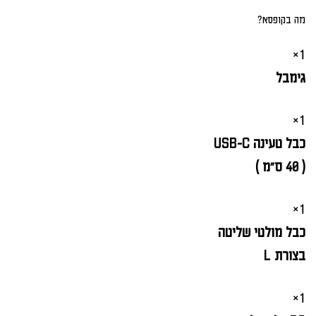
מה בקופסא?
1×
גימבל
1×
כבל טעינה USB-C
( 40 ס"מ )
1×
כבל מולטי שליטה
בצורת L
1×