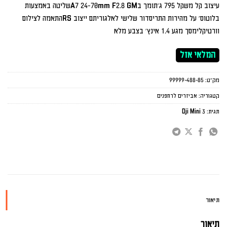
עיצוב קל משקל 795 ג'תומך בA7 24-70mm F2.8 GMשליטה באמצעות
בלוטוס' על מהירות התריסדור שלישי לאלגוריתם ייצוב RSהתאמה לצילום
וורטיקלימסך מגע 1.4 אינץ' בצבע מלא
המלאי אזל
מק"ט:
99999-488-85
קטגוריה:
אביזרים לרחפנים
תגית:
Dji Mini 3
תיאור
תיאור