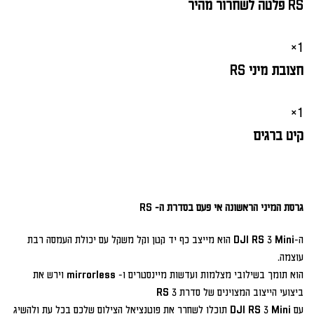
RS פלטה לשחרור מהיר
1×
חצובת מיני RS
1×
קיט ברגים
גרסת המיני הראשונה אי פעם בסדרת ה- RS
ה-DJI RS 3 Mini הוא מייצב כף יד קטן וקל משקל עם יכולת העמסה רבת
עוצמה.
הוא תומך בשילובי מצלמות ועדשות מיינסטרים ו- mirrorless וירש את
ביצועי הייצוב המצוינים של סדרת RS 3
עם DJI RS 3 Mini תוכלו לשחרר את פוטנציאל הצילום שלכם בכל עת ולהשיג