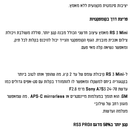
יציבות סינמטית מקצועית ללא מאמץ.
פריצת דרך בקומפקטיות
RS 3 Mini מאמץ עיצוב חדשני הכולל מבנה קטן יותר, סוללה משולבת ויכולת
צילום אנכית מובנית. הגוף הקומפקטי והנייד יכול להיכנס בקלות לכל תיק,
ומאפשר נשיאה קלה מאי פעם.
ל-RS 3 Mini קיבולת עומס של עד 2 ק"ג, מה שהופך אותו לטוב ביותר
בקטגוריה ביחס למשקלו ומאפשר לו להתמודד בקלות עם סט-אפים גדולים כמו
עדשת Sony A7S3 24-70 מ"מ F2.8
GM. הוא תומך במצלמות מיינסטרים או APS-C mirrorless , מה שמאפשר
מגוון רחב של שילובי
מצלמה ועדשות.
קטן יותר ב50% מדגם הRS3 PRO