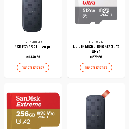
כרטיסי זכרון
פתרונות אחסון
כרטיס UL C10 MICRO 100S 512
כונן חיצוני SSD E30 2.5 2T
UHS1
₪
1,140.00
₪
379.00
לפרטים ורכישה
לפרטים ורכישה