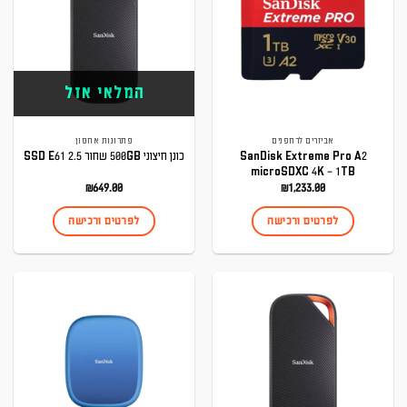
המלאי אזל
אביזרים לרחפנים
פתרונות אחסון
SanDisk Extreme Pro A2
כונן חיצוני 500GB שחור SSD E61 2.5
microSDXC 4K – 1TB
₪
649.00
₪
1,233.00
לפרטים ורכישה
לפרטים ורכישה