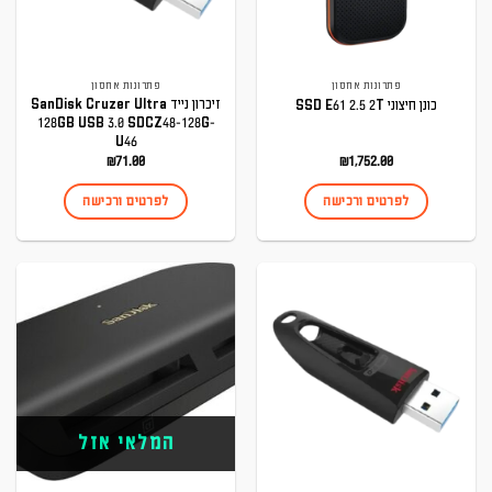
פתרונות אחסון
פתרונות אחסון
זיכרון נייד SanDisk Cruzer Ultra
כונן חיצוני SSD E61 2.5 2T
128GB USB 3.0 SDCZ48-128G-
U46
₪
71.00
₪
1,752.00
לפרטים ורכישה
לפרטים ורכישה
המלאי אזל