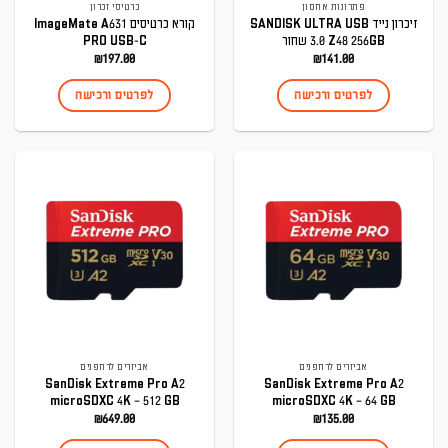
פתרונות אחסון
כרטיסי זכרון
זיכרון נייד SANDISK ULTRA USB
קורא כרטיסים ImageMate A631
3.0 Z48 256GB שחור
PRO USB-C
₪
197.00
₪
141.00
לפרטים ורכישה
לפרטים ורכישה
אביזרים לרחפנים
אביזרים לרחפנים
SanDisk Extreme Pro A2
SanDisk Extreme Pro A2
microSDXC 4K – 512 GB
microSDXC 4K – 64 GB
₪
649.00
₪
135.00