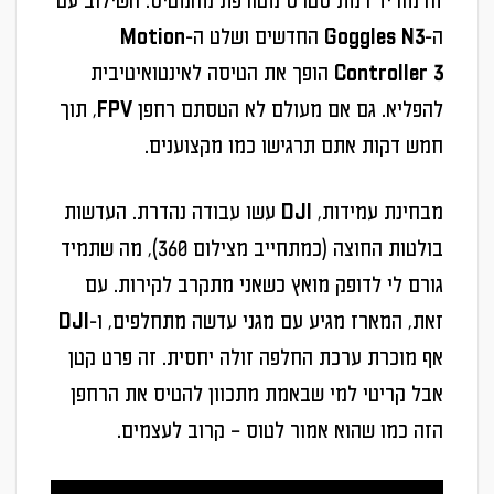
זה מוריד רמת סטרס מטורפת מהמטיס. השילוב עם
ה-
Goggles N3
החדשים ושלט ה-
Motion
Controller 3
הופך את הטיסה לאינטואיטיבית
להפליא. גם אם מעולם לא הטסתם רחפן FPV, תוך
חמש דקות אתם תרגישו כמו מקצוענים.
מבחינת עמידות, DJI עשו עבודה נהדרת. העדשות
בולטות החוצה (כמתחייב מצילום 360), מה שתמיד
גורם לי לדופק מואץ כשאני מתקרב לקירות. עם
זאת, המארז מגיע עם מגני עדשה מתחלפים, ו-DJI
אף מוכרת ערכת החלפה זולה יחסית. זה פרט קטן
אבל קריטי למי שבאמת מתכוון להטיס את הרחפן
הזה כמו שהוא אמור לטוס – קרוב לעצמים.