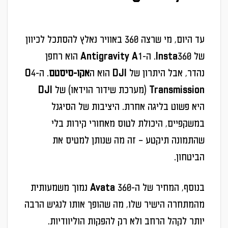
עד היום, מי שרצה 360 באוויר נאלץ להסתכל לכיוון
של Insta360. ה-Antigravity A1 הוא רחפן
נהדר, אבל היתרון של DJI הוא ה
אקו-סיסטם
. ה-O4
Transmission (מערכת שידור הוידאו) של DJI
היא פשוט בליגה אחרת. היציבות של הסיגנל
במשקפיים, היכולת לטוס מאחורי קירות בלי
שהתמונה תיקטע – זה מה שנותן למטיס את
הביטחון.
בנוסף, המחיר של ה-Avata 360 נמוך משמעותית
מהמתחרה הישיר שלו, מה שהופך אותו לנגיש הרבה
יותר לקהל הרחב ולא רק להפקות הוליוודיות.