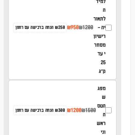
למיד
9
9
ה
.
.
לתאור
₪950
₪1200
יה –
₪250 הנחה ברכישה עם רחפן
0
0
רישיון
0
0
מסחר
.
.
י עד
25
ק''ג
מפג
ש
הטס
₪1200
₪1500
₪300 הנחה ברכישה עם רחפן
ה
ראש
וני