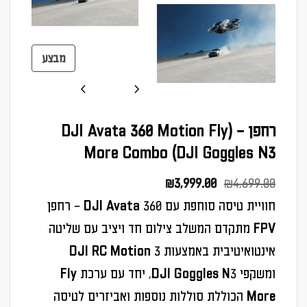
מ
מבצע
ו
צ
ר
רחפן – (DJI Avata 360 Motion Fly
י
More Combo (DJI Goggles N3
ם
ב
ה
ה
₪
3,999.00
₪
4,699.00
מ
מ
מ
חוויית טיסה סוחפת עם DJI Avata 360 – רחפן
ב
ח
ח
FPV מתקדם המשלב צילום חד ויציב עם שליטה
צ
י
י
אינטואיטיבית באמצעות DJI RC Motion 3
ע
ר
ר
ומשקפי DJI Goggles N3, יחד עם ערכת Fly
ה
ה
More הכוללת סוללות נוספות ואביזרים לטיסה