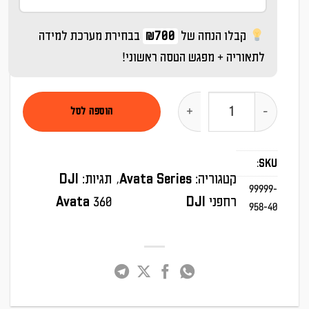
קבלו הנחה של
₪700
בבחירת מערכת למידה
לתאוריה + מפגש הטסה ראשוני!
כמות של רחפן – (DJI Avata 360 Motion Fly More Combo (DJI Goggles N3
הוספה לסל
SKU:
קטגוריה:
Avata Series
, 
תגיות:
DJI
99999-
רחפני DJI
Avata 360
958-40