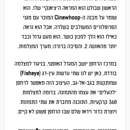
הראשון שבולט הוא המראה ה"צ'אנקי" שלו. הוא
שומר על מבנה ה-Cinewhoop המוכר עם מגני
הפרופלורים המשולבים בשלדה, אבל הוא נראה
כאילו הוא הלך למכון כושר. הוא מעט גדול וכבד
יותר מהאווטה 2, והסיבה ברורה: מערך המצלמות.
במרכז הרחפן יושב המגדל האופטי. בניגוד למצלמה
בודדת, כאן יש לנו שתי עדשות עין-דג (Fisheye)
שמותקנות בגב-אל-גב. העיצוב הזה מאפשר לרחפן
"להעלים" את עצמו מהתמונה. בדומה למצלמות
360 קרקעיות, התוכנה מחברת את שתי התמונות
ויוצרת כדור וידאו שלם שבו הרחפן פשוט לא קיים.