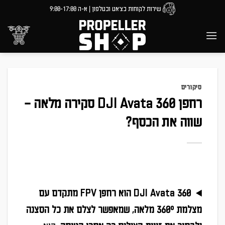
Ski
לתוכן
שירות לקוחות בצ'אט ובטלפון | א-ה 9:00-17:00
t
conten
סיקורים
רחפן DJI Avata 360 סקירה מלאה –
שווה את הכסף?
DJI Avata 360 הוא רחפן FPV מתקדם עם
מצלמת 360° מלאה, שמאפשר לצלם את כל הסצנה