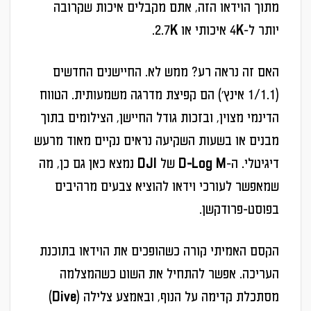
מתוך הוידאו הזה, אתם מקבלים איכות שקרובה
יותר ל-4K איכותי או 2.7K.
האם זה נראה רע? ממש לא. החיישנים החדשים
(1/1.1 אינץ') הם קפיצת מדרגה משמעותית. הטווח
הדינמי מצוין, ובזכות גודל החיישן, הצילומים בתוך
מבנים או בשעות השקיעה נראים נקיים מאוד מרעש
דיגיטלי. ה-
D-Log M
של DJI נמצא כאן גם כן, מה
שמאפשר לעורכי וידאו להוציא צבעים מרהיבים
בפוסט-פרודקשן.
הקסם האמיתי קורה כשהופכים את הוידאו בתוכנת
העריכה. אפשר להתחיל את השוט כשהמצלמה
מסתכלת קדימה על הנוף, ובאמצע צלילה (Dive)