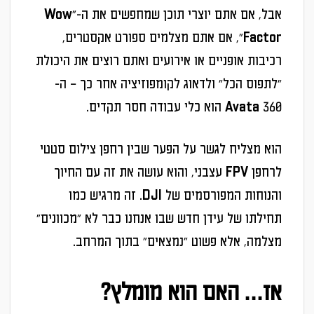
אבל, אם אתם יוצרי תוכן שמחפשים את ה-"Wow
Factor", אם אתם מצלמים ספורט אקסטרים,
רכיבות אופניים או אירועים ואתם רוצים את היכולת
"לתפוס הכל" ולדאוג לקומפוזיציה אחר כך – ה-
Avata 360 הוא כלי עבודה חסר תקדים.
הוא מצליח לגשר על הפער שבין רחפן צילום סטטי
לרחפן FPV עצבני, והוא עושה את זה עם החיוך
והנוחות המפורסמים של DJI. זה מרגיש כמו
תחילתו של עידן חדש שבו אנחנו כבר לא "מכוונים"
מצלמה, אלא פשוט "נמצאים" בתוך המרחב.
אז… האם הוא מומלץ?