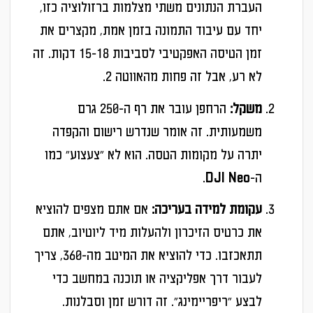
העברת הנתונים משתי מצלמות ברזולוציה כזו,
יחד עם עיבוד התמונה בזמן אמת, מקצרים את
זמן הטיסה האפקטיבי לסביבות 15-18 דקות. זה
לא רע, אבל זה פחות מהאווטה 2.
משקל:
הרחפן עובר את רף ה-250 גרם
משמעותית. זה אומר שנדרש רישום והקפדה
יתרה על מקומות הטסה. הוא לא "צעצוע" כמו
ה-DJI Neo.
עקומת למידה בעריכה:
אם אתם מצפים להוציא
את כרטיס הזיכרון ולהעלות מיד ליוטיוב, אתם
תתאכזבו. כדי להוציא את המיטב מה-360, צריך
לעבור דרך אפליקציה או תוכנה במחשב כדי
לבצע "ריפריימינג". זה דורש זמן וסבלנות.