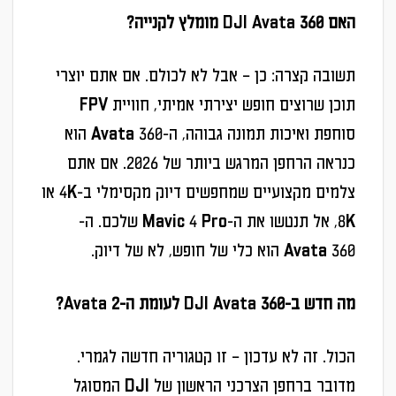
האם DJI Avata 360 מומלץ לקנייה?
תשובה קצרה: כן – אבל לא לכולם. אם אתם יוצרי
תוכן שרוצים חופש יצירתי אמיתי, חוויית FPV
סוחפת ואיכות תמונה גבוהה, ה-Avata 360 הוא
כנראה הרחפן המרגש ביותר של 2026. אם אתם
צלמים מקצועיים שמחפשים דיוק מקסימלי ב-4K או
8K, אל תנטשו את ה-Mavic 4 Pro שלכם. ה-
Avata 360 הוא כלי של חופש, לא של דיוק.
מה חדש ב-DJI Avata 360 לעומת ה-Avata 2?
הכול. זה לא עדכון – זו קטגוריה חדשה לגמרי.
מדובר ברחפן הצרכני הראשון של DJI המסוגל