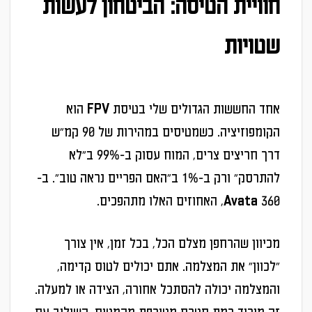
חוויית הטיסה: הביטחון לעשות
שטויות
אחד החששות הגדולים שלי בטיסת FPV הוא
הקומפוזיציה. כשמטיסים במהירות של 90 קמ"ש
דרך חריצים צרים, המוח עסוק ב-99% ב"לא
להתרסק" ורק ב-1% ב"האם הפריים נראה טוב". ב-
Avata 360, האחוזים האלו מתהפכים.
מכיוון שהרחפן מצלם הכל, בכל זמן, אין צורך
"לכוון" את המצלמה. אתם יכולים לטוס קדימה,
והמצלמה יכולה להסתכל אחורה, הצידה או למעלה.