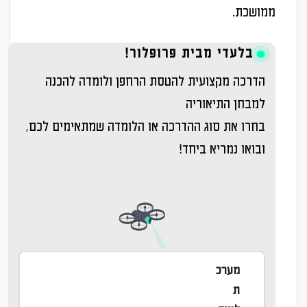
מ
נ
ממושכת.
ק
ו
בלעדי מבית פרופלור!
ו
כ
ר
ח
הדרכה מקצועית להטסת הרחפן ולומדה להכנה
י
י
למבחן התיאוריה
ה
ה
בחרו את סוג ההדרכה או הלומדה שמתאימים לכם,
י
ו
ובואו נמריא ביחד!
ה
א
:
:
₪
₪
3
4
,
,
מערכ
9
6
ת
9
9