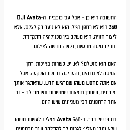
התשובה היא כן – אבל עם כוכבית. ה-
DJI Avata
360
הוא לא רחפן רגיל. הוא לא נועד רק לצלם, אלא
ליצור חוויה. הוא משלב בין טכנולוגיה מתקדמת,
חוויית טיסה מרגשת, וגישה חדשה לצילום.
האם הוא מושלם? לא. יש פשרות באיכות, זמן
הטיסה לא מדהים, והעריכה דורשת השקעה. אבל
אם אתה מחפש משהו שמרגיש חדש, שמאתגר אותך
יצירתית, ושנותן תוצאות שמושכות תשומת לב – זה
אחד הרחפנים הכי מעניינים שיש היום.
בסופו של דבר, ה-Avata 360 מצליח לעשות משהו
שלא מובן מאליו: לגרום לך להתלהב שוב מרחפנים.